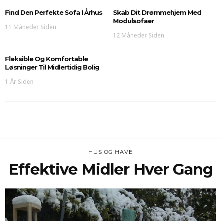
Find Den Perfekte Sofa I Århus
Skab Dit Drømmehjem Med
Modulsofaer
11 Måneder Siden
12 Måneder Siden
Fleksible Og Komfortable
Løsninger Til Midlertidig Bolig
1 År Siden
HUS OG HAVE
Effektive Midler Hver Gang