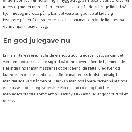
finde inspiration til indretning af hyggekrog, børneværelser, værelser til
teens og meget mere. Så er det ved at være på tide at bruge lidt tid på
hjemmet og indrette på ny, kan det være en god ide at lade sig
inspirere på det fremragende udvalg, som man kan finde lige her på
denne hjemmeside i dag.
En god julegave nu
Er man interesseret i at finde en rigtig god julegave i dag, så kan det
være en god ide at klikke sig ind på denne ovenstående hjemmeside.
Her inde finder man masser af gode ideer til de rette julegaver, og
kunne man derfor tænke sig at finde markedets bedste udvalg, har
man det lige ved hånden nu. Her kan man også være sikker på at finde
en masse gode julegaveønsker. Klik dig ind i dag og find her
markedets største sortiment nu. Fatboy sækkestol er et godt bud på et
ønske.