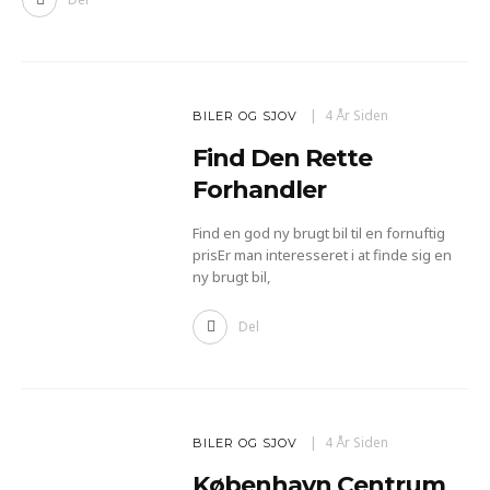
4 År Siden
BILER OG SJOV
Find Den Rette
Forhandler
Find en god ny brugt bil til en fornuftig
prisEr man interesseret i at finde sig en
ny brugt bil,
Del
4 År Siden
BILER OG SJOV
København Centrum