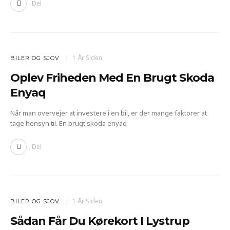
Del
1 År Siden
BILER OG SJOV
Oplev Friheden Med En Brugt Skoda
Enyaq
Når man overvejer at investere i en bil, er der mange faktorer at
tage hensyn til. En brugt skoda enyaq
Del
1 År Siden
BILER OG SJOV
Sådan Får Du Kørekort I Lystrup