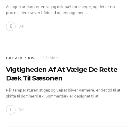
At tage kørekort er en vigtig milepæl for mange, og det er en
proces, der kræver både tid og engagement.
Del
2 År Siden
BILER OG SJOV
Vigtigheden Af At Vælge De Rette
Dæk Til Sæsonen
Når temperaturen stiger, og vejret bliver varmere, er det tid til at
skifte til sommerdæk. Sommerdæk er designet til at
Del