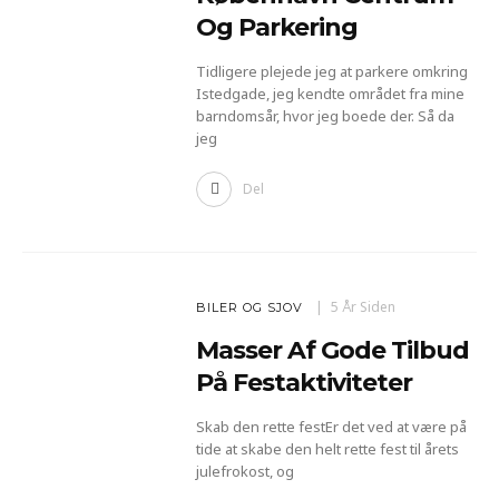
Og Parkering
Tidligere plejede jeg at parkere omkring
Istedgade, jeg kendte området fra mine
barndomsår, hvor jeg boede der. Så da
jeg
Del
5 År Siden
BILER OG SJOV
Masser Af Gode Tilbud
På Festaktiviteter
Skab den rette festEr det ved at være på
tide at skabe den helt rette fest til årets
julefrokost, og