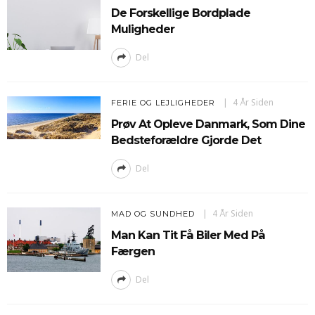
De Forskellige Bordplade
Muligheder
Del
4 År Siden
FERIE OG LEJLIGHEDER
Prøv At Opleve Danmark, Som Dine
Bedsteforældre Gjorde Det
Del
4 År Siden
MAD OG SUNDHED
Man Kan Tit Få Biler Med På
Færgen
Del