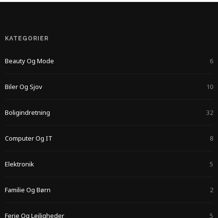
KATEGORIER
Beauty Og Mode
6
Biler Og Sjov
10
Boligindretning
32
Computer Og IT
8
Elektronik
5
Familie Og Børn
2
Ferie Og Lejligheder
5