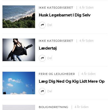
4 År Siden
IKKE KATEGORISERET
Husk Legebarnet I Dig Selv
Del
4 År Siden
IKKE KATEGORISERET
Lædertøj
Del
4 År Siden
FERIE OG LEJLIGHEDER
Læg Dig Ned Og Kig Lidt Mere Op
Del
4 År Siden
BOLIGINDRETNING