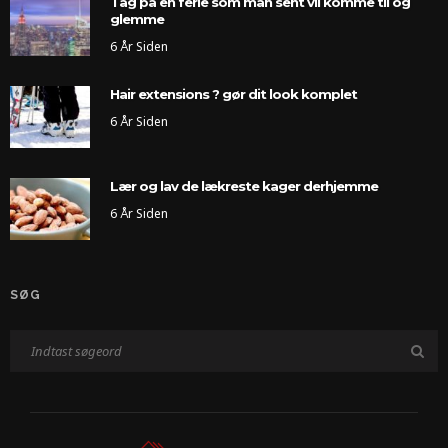
Tag på en ferie som man sent vil komme til og
glemme
6 År Siden
Hair extensions ? gør dit look komplet
6 År Siden
Lær og lav de lækreste kager derhjemme
6 År Siden
SØG