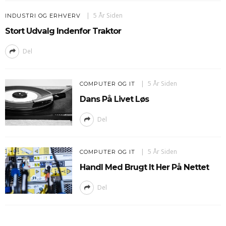
5 År Siden
INDUSTRI OG ERHVERV
Stort Udvalg Indenfor Traktor
Del
5 År Siden
COMPUTER OG IT
Dans På Livet Løs
Del
5 År Siden
COMPUTER OG IT
Handl Med Brugt It Her På Nettet
Del