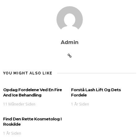
Admin
YOU MIGHT ALSO LIKE
Opdag Fordelene Ved En Fire
Forstå Lash Lift Og Dets
And Ice Behandling
Fordele
11 Måneder Siden
1 År Siden
Find Den Rette Kosmetolog I
Roskilde
1 År Siden