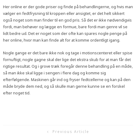
Her online er der gode priser og finde på behandlingerne, og hvis man
vælger en fedtfrysning til kroppen eller ansigtet, er det helt sikkert
også noget som man finder til en god pris. Så det er ikke nødvendigvis
fordi, man behøver og lægge en formue, bare fordi man genre vil se
lidt bedre ud. Det er noget som der ofte kan spares nogle penge på
her online, hvor man kan finde alt for at komme ordentligt igang.
Nogle gange er det bare ikke nok og tage i motionscenteret eller spise
fornuftigt, nogle gagne skal der lige det ekstra skub for at man får det
rigtige resultat. Og i grove træk foregår denne behandling på en måde,
så man ikke skal ligge i sengen i flere dag og komme sig
efterfølgende. Maskinen går ind og fryser fedtcellerne og kan på den
måde bryde dem ned, og så skulle man gerne kunne se en forskel
efter noget tid.
Previous Article