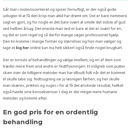
Går man i motionscenteret og spiser fornuftigt, er der også gode
udsigter til at få den krop man altid har drømt om. Det er bare nemmere
sagt en gjort, og for nogle er det bare svært at smide det sidste af gud
ved hvilken årsag. Det eneste man ved er bare at det er svært for en,
og det er som regel og så derfor mange søger professionel hjælp.
Den kn komme i mange former og størrelser, og hvis man vælger og
tage et
kig her
online kan ma helt sikkert også finde noget brugbart.
Der er tonsvis af behandlinger og vælge imellem, og en af dem som
træder mere frem end andre er fedtfrysningen. Et indgreb som putter
skam over de tidligere metoder man har tilbudt folk når det er kommet
til skulle tabe sig. fedtsugning var jo løsnigen førhen, og her skulle
man skæres, prikkes og suges i for at få det ønskede resultat, hvilket
også havde sine konsekvenser. I dag er der meget mere humane
metoder og komme efter.
En god pris for en ordentlig
behandling