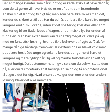
Der er mange kvinder, som går rundt og er kede af ikke at have det hår,
som de så gerne vil have. Hvis du er en af dem, som brændende
ønsker sig et langt og fyldigt hår, men som bare ikke lykkes med det,
kender du sikkert alt til det. Har du et hår, der bare ikke kan blive meget
længere end til skuldrene, uden at det spalter og knækker, eller som
klasker og bliver fladt i løbet af dagen, er der måske lys for enden af
tunnelen. Med hair extensions kan du nemlig meget vel være på vej
mod en fantastisk løsning, hvor du ikke behøver at frygte at få alt for
mange dårlige hårdage fremover. Hair extensions er blevet voldsomt
populære hos både unge og voksne kvinder, der gerne vil have et
længere og mere fyldigt hår. Og vel og mærke forholdsvist enkelt og
meget hurtigt. Du bestemmer naturligvis selv, om du selv vil sætte dem
på, eller om du foretrækker at besøge en salon og få en professionel
til at gøre det for dig. Hvad enten du vælger den ene eller den anden
løsning, bliver det ikke nemmere.