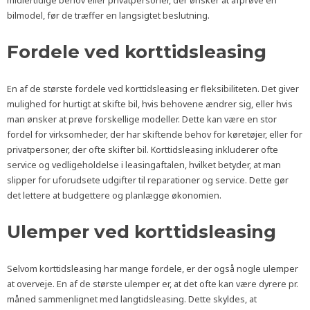
midlertidige behov eller privatpersoner, der ønsker at afprøve en
bilmodel, før de træffer en langsigtet beslutning.
Fordele ved korttidsleasing
En af de største fordele ved korttidsleasing er fleksibiliteten. Det giver
mulighed for hurtigt at skifte bil, hvis behovene ændrer sig, eller hvis
man ønsker at prøve forskellige modeller. Dette kan være en stor
fordel for virksomheder, der har skiftende behov for køretøjer, eller for
privatpersoner, der ofte skifter bil. Korttidsleasing inkluderer ofte
service og vedligeholdelse i leasingaftalen, hvilket betyder, at man
slipper for uforudsete udgifter til reparationer og service. Dette gør
det lettere at budgettere og planlægge økonomien.
Ulemper ved korttidsleasing
Selvom korttidsleasing har mange fordele, er der også nogle ulemper
at overveje. En af de største ulemper er, at det ofte kan være dyrere pr.
måned sammenlignet med langtidsleasing. Dette skyldes, at