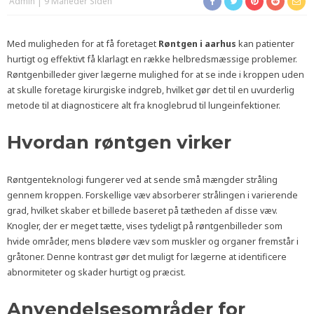
Admin
9 Måneder Siden
Med muligheden for at få foretaget
Røntgen i aarhus
kan patienter
hurtigt og effektivt få klarlagt en række helbredsmæssige problemer.
Røntgenbilleder giver lægerne mulighed for at se inde i kroppen uden
at skulle foretage kirurgiske indgreb, hvilket gør det til en uvurderlig
metode til at diagnosticere alt fra knoglebrud til lungeinfektioner.
Hvordan røntgen virker
Røntgenteknologi fungerer ved at sende små mængder stråling
gennem kroppen. Forskellige væv absorberer strålingen i varierende
grad, hvilket skaber et billede baseret på tætheden af disse væv.
Knogler, der er meget tætte, vises tydeligt på røntgenbilleder som
hvide områder, mens blødere væv som muskler og organer fremstår i
gråtoner. Denne kontrast gør det muligt for lægerne at identificere
abnormiteter og skader hurtigt og præcist.
Anvendelsesområder for