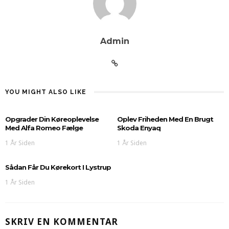
Admin
YOU MIGHT ALSO LIKE
Opgrader Din Køreoplevelse
Oplev Friheden Med En Brugt
Med Alfa Romeo Fælge
Skoda Enyaq
1 År Siden
1 År Siden
Sådan Får Du Kørekort I Lystrup
1 År Siden
SKRIV EN KOMMENTAR