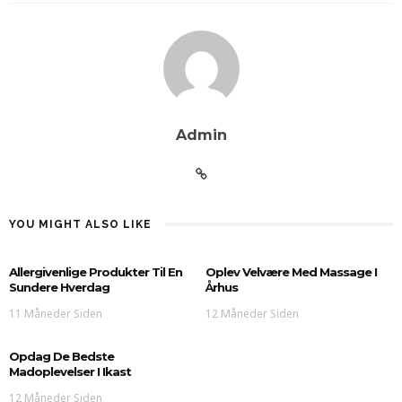
Admin
YOU MIGHT ALSO LIKE
Allergivenlige Produkter Til En
Oplev Velvære Med Massage I
Sundere Hverdag
Århus
11 Måneder Siden
12 Måneder Siden
Opdag De Bedste
Madoplevelser I Ikast
12 Måneder Siden