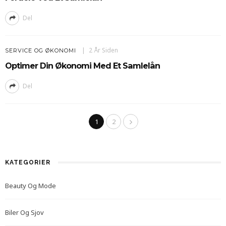
Del
2 År Siden
SERVICE OG ØKONOMI
Optimer Din Økonomi Med Et Samlelån
Del
1
2
KATEGORIER
Beauty Og Mode
Biler Og Sjov