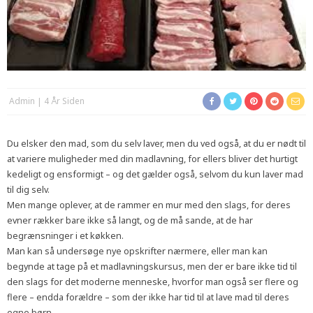
Admin
4 År Siden
Du elsker den mad, som du selv laver, men du ved også, at du er nødt til
at variere muligheder med din madlavning, for ellers bliver det hurtigt
kedeligt og ensformigt – og det gælder også, selvom du kun laver mad
til dig selv.
Men mange oplever, at de rammer en mur med den slags, for deres
evner rækker bare ikke så langt, og de må sande, at de har
begrænsninger i et køkken.
Man kan så undersøge nye opskrifter nærmere, eller man kan
begynde at tage på et madlavningskursus, men der er bare ikke tid til
den slags for det moderne menneske, hvorfor man også ser flere og
flere – endda forældre – som der ikke har tid til at lave mad til deres
egne børn.