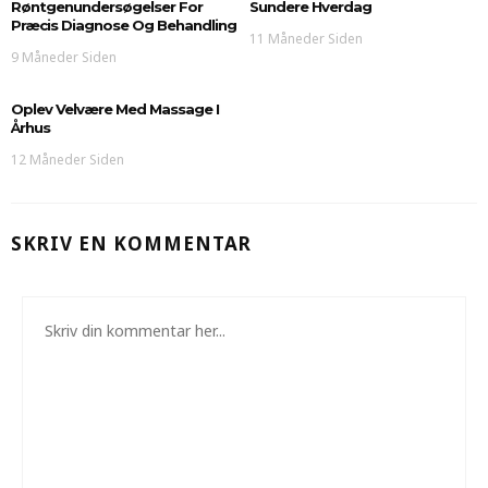
Røntgenundersøgelser For
Sundere Hverdag
Præcis Diagnose Og Behandling
11 Måneder Siden
9 Måneder Siden
Oplev Velvære Med Massage I
Århus
12 Måneder Siden
SKRIV EN KOMMENTAR