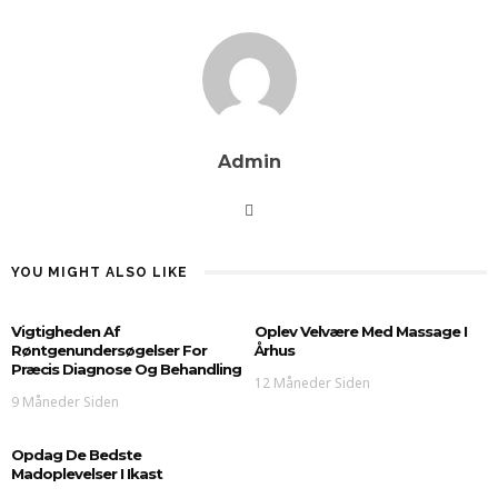
Admin
YOU MIGHT ALSO LIKE
Vigtigheden Af
Oplev Velvære Med Massage I
Røntgenundersøgelser For
Århus
Præcis Diagnose Og Behandling
12 Måneder Siden
9 Måneder Siden
Opdag De Bedste
Madoplevelser I Ikast