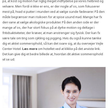
på, at kost og motion har rigtig meget indflydelse på vores helbred og
velvære. Men fordi vi ikke er ens, er der nogle af os, som fokuserer
mest på, hvad vi putter i munden ved at vælge sunde fødevarer. På den
måde begrænser man risikoen for at spise usund mad. Mange har fx
den vane at vælge økologiske produkter. På den anden side er der
mange af os, der har stort fokus på at dyrke motion og deltage i
fritidsaktiviteter, der kræver, at man anstrenger sig fysisk. Der kan fx
være tale om ting som cykling og jogging. Hvis du også kunne tænke
dig et aktivt sommerophold, så kan det svare sig, at du overvejer Vejle
Center Hotel.
Læs mere
om hotellet ved at klikke på det anviste link.
Det kan give dig et bedre billede at, hvordan dit aktive sommerophold
vil se ud.