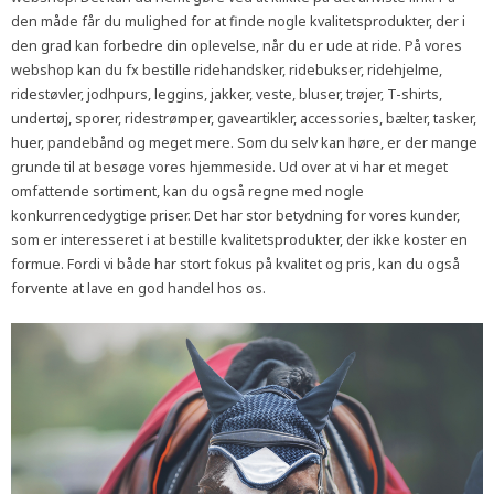
den måde får du mulighed for at finde nogle kvalitetsprodukter, der i
den grad kan forbedre din oplevelse, når du er ude at ride. På vores
webshop kan du fx bestille ridehandsker, ridebukser, ridehjelme,
ridestøvler, jodhpurs, leggins, jakker, veste, bluser, trøjer, T-shirts,
undertøj, sporer, ridestrømper, gaveartikler, accessories, bælter, tasker,
huer, pandebånd og meget mere. Som du selv kan høre, er der mange
grunde til at besøge vores hjemmeside. Ud over at vi har et meget
omfattende sortiment, kan du også regne med nogle
konkurrencedygtige priser. Det har stor betydning for vores kunder,
som er interesseret i at bestille kvalitetsprodukter, der ikke koster en
formue. Fordi vi både har stort fokus på kvalitet og pris, kan du også
forvente at lave en god handel hos os.