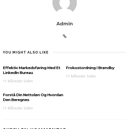
Admin
YOU MIGHT ALSO LIKE
Effektiv Markedsføring Med Et
Frokostordning I Brøndby
LinkedIn Bureau
11 Måneder Siden
11 Måneder Siden
Forstå Din Nettoløn Og Hvordan
Den Beregnes
11 Måneder Siden