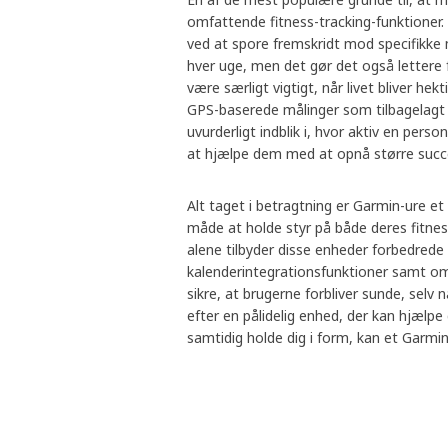
omfattende fitness-tracking-funktioner.
ved at spore fremskridt mod specifikke m
hver uge, men det gør det også lettere 
være særligt vigtigt, når livet bliver hek
GPS-baserede målinger som tilbagelagt 
uvurderligt indblik i, hvor aktiv en perso
at hjælpe dem med at opnå større succes 
Alt taget i betragtning er Garmin-ure e
måde at holde styr på både deres fitne
alene tilbyder disse enheder forbedred
kalenderintegrationsfunktioner samt om
sikre, at brugerne forbliver sunde, selv n
efter en pålidelig enhed, der kan hjælp
samtidig holde dig i form, kan et Garmin-