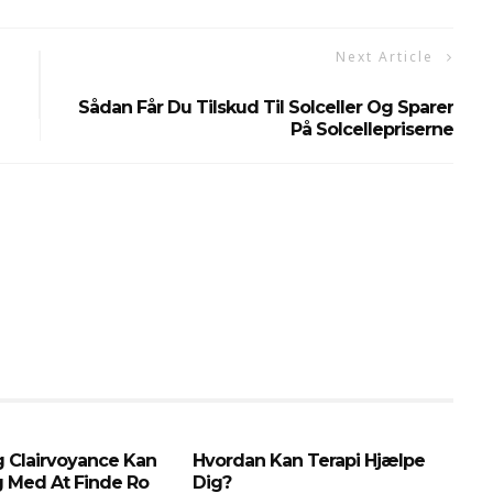
Next Article
Sådan Får Du Tilskud Til Solceller Og Sparer
På Solcellepriserne
g Clairvoyance Kan
Hvordan Kan Terapi Hjælpe
g Med At Finde Ro
Dig?