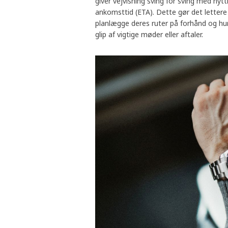
giver vejvisning sving for sving med nyt
ankomsttid (ETA). Dette gør det lettere 
planlægge deres ruter på forhånd og hurt
glip af vigtige møder eller aftaler.