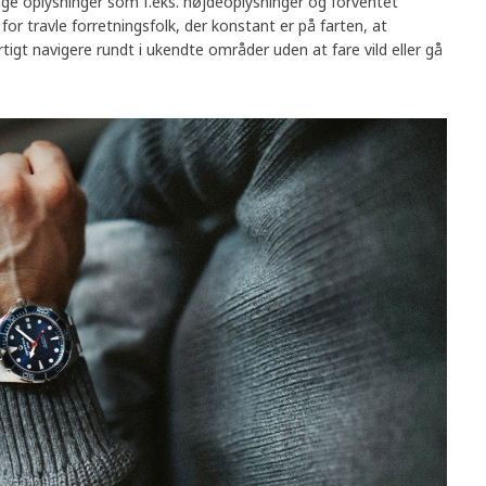
tige oplysninger som f.eks. højdeoplysninger og forventet
for travle forretningsfolk, der konstant er på farten, at
igt navigere rundt i ukendte områder uden at fare vild eller gå