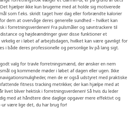
 Det hjælper ikke kun brugerne med at holde sig motiverede
ål som f.eks. skridt taget hver dag eller forbrændte kalorier
for dem at overvåge deres generelle sundhed – hvilket kan
tisk i forretningsverdenen! Fra pulsmåler og søvntrackere til
distance og højdeændringer giver disse funktioner et
n virkelig er i løbet af arbejdsdagen, hvilket kan være gavnligt for
i både deres professionelle og personlige liv på lang sigt.
t godt valg for travle forretningsmænd, der ønsker en nem
ssmål og kommende møder i løbet af dagen eller ugen. Ikke
e navigationsmuligheder, men de er også udstyret med praktiske
fattende fitness tracking metrikker, der kan hjælpe med at
år livet bliver hektisk i forretningsverdenen! Så hvis du leder
e dig med at håndtere dine daglige opgaver mere effektivt og
ur være lige det, du har brug for!