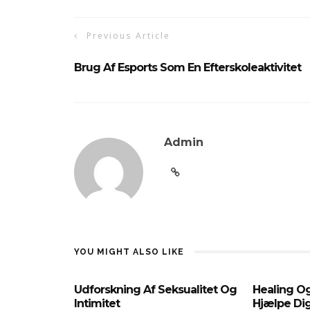
Previous Article
Brug Af Esports Som En Efterskoleaktivitet
Admin
YOU MIGHT ALSO LIKE
Udforskning Af Seksualitet Og
Healing O
Intimitet
Hjælpe Di