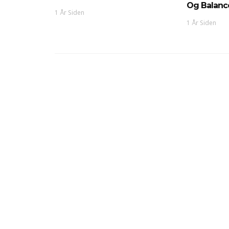
Og Balance
1 År Siden
1 År Siden