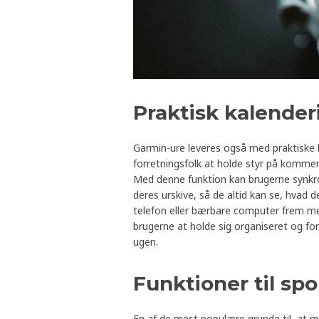
Praktisk kalender
Garmin-ure leveres også med praktiske k
forretningsfolk at holde styr på komme
Med denne funktion kan brugerne synkro
deres urskive, så de altid kan se, hvad d
telefon eller bærbare computer frem 
brugerne at holde sig organiseret og forb
ugen.
Funktioner til spo
En af de mest populære grunde til, at m