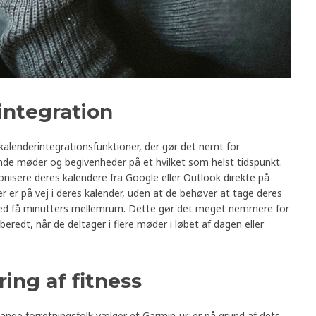
integration
alenderintegrationsfunktioner, der gør det nemt for
nde møder og begivenheder på et hvilket som helst tidspunkt.
nisere deres kalendere fra Google eller Outlook direkte på
er er på vej i deres kalender, uden at de behøver at tage deres
med få minutters mellemrum. Dette gør det meget nemmere for
eredt, når de deltager i flere møder i løbet af dagen eller
ring af fitness
ange forretningsfolk vælger et Garmin-ur, er på grund af dets