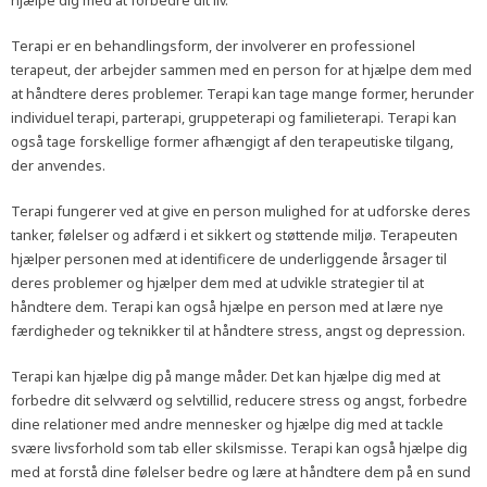
hjælpe dig med at forbedre dit liv.
Terapi er en behandlingsform, der involverer en professionel
terapeut, der arbejder sammen med en person for at hjælpe dem med
at håndtere deres problemer. Terapi kan tage mange former, herunder
individuel terapi, parterapi, gruppeterapi og familieterapi. Terapi kan
også tage forskellige former afhængigt af den terapeutiske tilgang,
der anvendes.
Terapi fungerer ved at give en person mulighed for at udforske deres
tanker, følelser og adfærd i et sikkert og støttende miljø. Terapeuten
hjælper personen med at identificere de underliggende årsager til
deres problemer og hjælper dem med at udvikle strategier til at
håndtere dem. Terapi kan også hjælpe en person med at lære nye
færdigheder og teknikker til at håndtere stress, angst og depression.
Terapi kan hjælpe dig på mange måder. Det kan hjælpe dig med at
forbedre dit selvværd og selvtillid, reducere stress og angst, forbedre
dine relationer med andre mennesker og hjælpe dig med at tackle
svære livsforhold som tab eller skilsmisse. Terapi kan også hjælpe dig
med at forstå dine følelser bedre og lære at håndtere dem på en sund