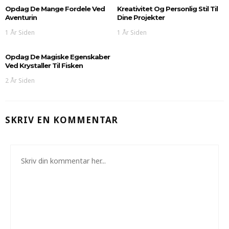
Opdag De Mange Fordele Ved
Kreativitet Og Personlig Stil Til
Aventurin
Dine Projekter
1 År Siden
1 År Siden
Opdag De Magiske Egenskaber
Ved Krystaller Til Fisken
2 År Siden
SKRIV EN KOMMENTAR