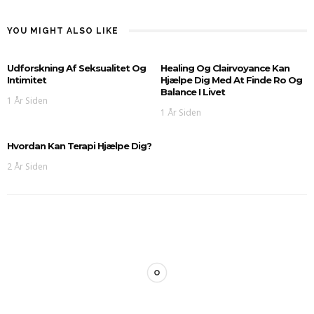
YOU MIGHT ALSO LIKE
Udforskning Af Seksualitet Og
Healing Og Clairvoyance Kan
Intimitet
Hjælpe Dig Med At Finde Ro Og
Balance I Livet
1 År Siden
1 År Siden
Hvordan Kan Terapi Hjælpe Dig?
2 År Siden