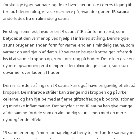
forskellige typer saunaer, og de er hver især unikke i deres tilgang til
terapi. I denne blog, vil vi se nærmere på, hvad der gør en
IR sauna
anderledes fra en almindelig sauna.
Først og fremmest, hvad er en IR sauna? IR står for infrarød, som
betyder, at den varmer op ved hjælp af infrarød stråling. Denne type
sauna bruger en anden form for varme, end en almindelig sauna, som
varmer op ved hjælp af damp. IR saunaen bruger kortbølget infrarødt
lys til at varme kroppen op, rundt omkring på huden. Dette kan give en
dybere opvarmning end dampen i den almindelige sauna, som kun
opvarmer overfladen af huden.
Den infrarøde stråling i en IR sauna kan også have en gavnlig effekt på
kroppen. De infrarøde stråler kan trænge ind i kroppen og påvirke
cellerne, og kan hjælpe med at fjerne giftstoffer, øge blodcirkulationen
og mindske inflammation. Det betyder, at en IR sauna kan give mange
af de samme fordele som en almindelig sauna, men med en mere
dybdegående effekt.
IR saunaer er også mere behagelige at benytte, end andre saunatyper.