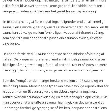
Da det ikke er nødvendigt med meget høj temperaturer, er der mindre
risiko for at blive overophedet. Dette gør, at du kan sidde i saunaen i
længere tid, uden at skulle være bekymret for varmepåvirkning.
En IR sauna har også flere indstillingsmuligheder end en almindelig
sauna. I en almindelig sauna, kan du justere temperaturen, men i en IR
sauna kan du vælge mellem forskellige niveauer af infrarød stråling,
som giver dig mulighed for at tilpasse din saunaoplevelse, alt efter
dine behov.
En anden fordel ved IR saunaer er, at de har en mindre påvirkning af
miljøet. De bruger mindre energi end en almindelig sauna, og kræver
ikke lige så meget vand og tilførsel af brænde. Det er således en mere
bæredygtig løsning for dem, som gerne vil have en sauna i hjemmet.
Som det fremgår, er der mange forskelle mellem en IR sauna og en
almindelig sauna. Mens begge typer kan have gavnlige egenskaber for
kroppen, kan en IR sauna give dig en dybere opvarmning, mere
kontrol over din saunaoplevelse og en mere behagelig oplevelse. Hvis
man overvejer at anskaffe en sauna i hjemmet, kan det være værd at
undersøge forskellige typer, og se på hvilken, der passer bedst til ens