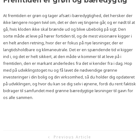
Fremtiden er grøn og bæredygtig
At fremtiden er grøn og tager afsæt i bæredygtighed, det hersker der
ikke længere nogen tvivl om, det er den vej tingene går, og er nødt til at
gå, hvis kloden ikke skal brænde ud og blive ubebolig på sigt. Den
sorte måde at leve på hører fortiden til, og de mest visionære kigger i
en helt anden retning, hvor der er fokus på nye løsninger, der er
langtidsholdbare og klimaneutrale. Det er en spændende tid vi kigger
ind i, og det er helt sikkert, at den måde vi kommer til at leve på i
fremtiden, den er markant anderledes fra det vi kender fra i dag. Hop
med på udviklingstoget nu og få lavet de nødvendige grønne
investeringer i din bolig og din virksomhed, så du holder dig opdateret
på udviklingen, og hvor du kan se dig selv i øjnene, fordi du rent faktisk
bidrager til samfundet med grønne bæredygtige løsninger til gavn for
os alle sammen.
Previous Article