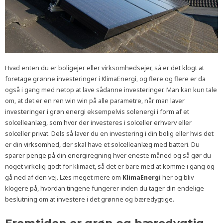
Hvad enten du er boligejer eller virksomhedsejer, så er det klogt at
foretage grønne investeringer i KlimaEnergi, og flere og flere er da
også i gang med netop at lave sådanne investeringer. Man kan kun tale
om, at det er en ren win win på alle parametre, når man laver
investeringer i grøn energi eksempelvis solenergi i form af et
solcelleanlæg, som hvor der investeres i solceller erhverv eller
solceller privat. Dels så laver du en investering i din bolig eller hvis det
er din virksomhed, der skal have et solcelleanlæg med batteri. Du
sparer penge på din energiregning hver eneste måned og så gør du
noget virkelig godt for klimaet, så det er bare med at komme i gang og
gå ned af den vej. Læs meget mere om
KlimaEnergi
her og bliv
klogere på, hvordan tingene fungerer inden du tager din endelige
beslutning om at investere i det grønne og bæredygtige.