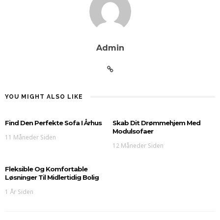
Admin
YOU MIGHT ALSO LIKE
Find Den Perfekte Sofa I Århus
Skab Dit Drømmehjem Med
Modulsofaer
11 Måneder Siden
12 Måneder Siden
Fleksible Og Komfortable
Løsninger Til Midlertidig Bolig
1 År Siden