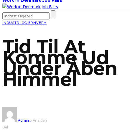
Work in Denmark Job Fairs
INDUSTRI OG ERHVERV
Tid Til At
Komme Ud
Under Åben
Himmel
Admin
5 År Siden
Del