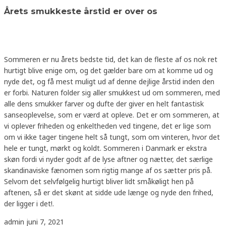
Årets smukkeste årstid er over os
Sommeren er nu årets bedste tid, det kan de fleste af os nok ret
hurtigt blive enige om, og det gælder bare om at komme ud og
nyde det, og få mest muligt ud af denne dejlige årstid inden den
er forbi. Naturen folder sig aller smukkest ud om sommeren, med
alle dens smukker farver og dufte der giver en helt fantastisk
sanseoplevelse, som er værd at opleve. Det er om sommeren, at
vi oplever friheden og enkeltheden ved tingene, det er lige som
om vi ikke tager tingene helt så tungt, som om vinteren, hvor det
hele er tungt, mørkt og koldt. Sommeren i Danmark er ekstra
skøn fordi vi nyder godt af de lyse aftner og nætter, det særlige
skandinaviske fænomen som rigtig mange af os sætter pris på.
Selvom det selvfølgelig hurtigt bliver lidt småkøligt hen på
aftenen, så er det skønt at sidde ude længe og nyde den frihed,
der ligger i det!.
admin
juni 7, 2021