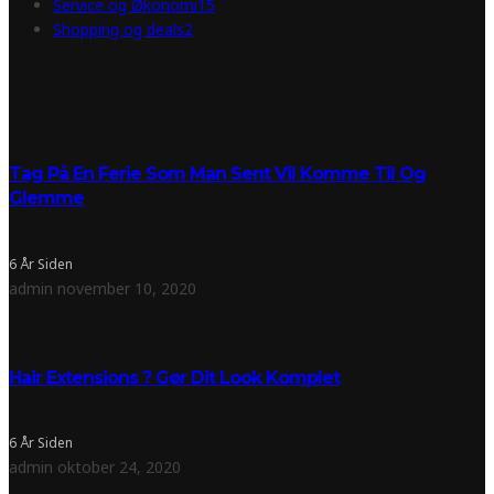
Service og Økonomi
15
Shopping og deals
2
POPULÆRE POSTS
Tag På En Ferie Som Man Sent Vil Komme Til Og
Glemme
6 År Siden
admin
november 10, 2020
Hair Extensions ? Gør Dit Look Komplet
6 År Siden
admin
oktober 24, 2020