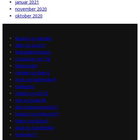
januar 2021
november 2020
oktober 2020
KATEGORIER
Beauty og Mode
6
Biler og sjov
10
Boligindretning
32
Computer og IT
8
Elektronik
5
Familie og Børn
2
Ferie og lejligheder
5
Gadgets
2
Hobby og Dyr
15
Hus og Have
28
Ikke kategoriseret
42
Industri og Erhverv
27
Kunst og kultur
1
Mad og Sundhed
42
Nyheder
11