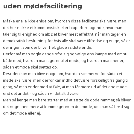
uden mødefacilitering
Måske er alle ikke enige om, hvordan disse faciliteter skal være, men
det her et ikke et kommunistisk eller hippieforetagende, hvor man
taler sig til enighed om alt: Det bliver mest effektivt, når man tager en
demokratisk beslutning, for hvis alle skal være tilfredse og enige, så er
der ingen, som der bliver helt glade i sidste ende.
Derfor må man nogle gange ofre sig og vælge ens kampe med omhu
både med, hvordan man agerer til et møde, og hvordan man mener,
sådan et møde skal sættes op.
Desuden kan man blive enige om, hvordan rammerne for sådan et
møde skal være, men derfor kan indholdet være forskelligt fra gang til
gang, så man ender med at føle, at man får mere ud af det ene møde
end det andet – og sådan vil det altid være.
Men så længe man bare starter med at sætte de gode rammer, så bliver
det noget nemmere at komme gennem det møde, om man så brød sig
om det møde eller ej.