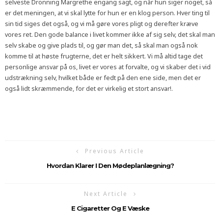
selveste Dronning Margrethe engang sagt, og når hun siger noget, så
er det meningen, at vi skal lytte for hun er en klog person. Hver ting til
sin tid siges det også, og vi må gøre vores pligt og derefter kræve
vores ret. Den gode balance i livet kommer ikke af sig selv, det skal man
selv skabe og give plads til, og gør man det, så skal man også nok
komme til at høste frugterne, det er helt sikkert. Vi må altid tage det
personlige ansvar på os, livet er vores at forvalte, og vi skaber det i vid
udstrækning selv, hvilket både er fedt på den ene side, men det er
også lidt skræmmende, for det er virkelig et stort ansvar!.
Previous Article
Hvordan Klarer I Den Mødeplanlægning?
Next Article
E Cigaretter Og E Væske