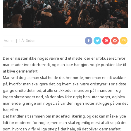
Admin
4 År Siden
Der er næsten ikke noget værre end et møde, der er ufokuseret, hvor
man møder ind uforberedt, og man ikke har gjort nogle punkter klar til
at blive gennemført.
Man ved dog, at man skal holde det her møde, men man er lidt usikker
på, hvorfor man skal gøre det, og hvem skal være ordstyrer? For sidste
gange endte det med, at alle snakkede i munden på hinanden – og
ingen skrev noget ned, så der blev ikke rigtig besluttet noget, og blev
man endelig enige om noget, så var der ingen noter at kigge på om det
bagefter.
Det handler alt sammen om
mødefacilitering
, og det kan måske lyde
lidt for moderne for nogle, men man skal egentlig mest af alt se på det
som, hvordan vi får vi lige styr på det hele, så det bliver gennemført