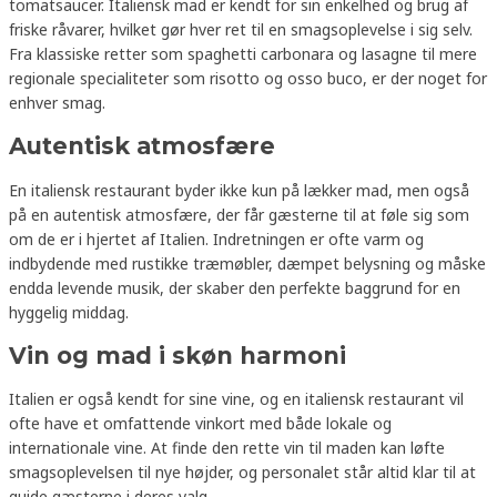
tomatsaucer. Italiensk mad er kendt for sin enkelhed og brug af
friske råvarer, hvilket gør hver ret til en smagsoplevelse i sig selv.
Fra klassiske retter som spaghetti carbonara og lasagne til mere
regionale specialiteter som risotto og osso buco, er der noget for
enhver smag.
Autentisk atmosfære
En italiensk restaurant byder ikke kun på lækker mad, men også
på en autentisk atmosfære, der får gæsterne til at føle sig som
om de er i hjertet af Italien. Indretningen er ofte varm og
indbydende med rustikke træmøbler, dæmpet belysning og måske
endda levende musik, der skaber den perfekte baggrund for en
hyggelig middag.
Vin og mad i skøn harmoni
Italien er også kendt for sine vine, og en italiensk restaurant vil
ofte have et omfattende vinkort med både lokale og
internationale vine. At finde den rette vin til maden kan løfte
smagsoplevelsen til nye højder, og personalet står altid klar til at
guide gæsterne i deres valg.