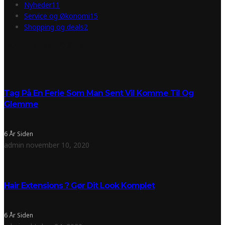
Nyheder
11
Service og Økonomi
15
Shopping og deals
2
POPULÆRE POSTS
Tag På En Ferie Som Man Sent Vil Komme Til Og
Glemme
6 År Siden
admin
november 10, 2020
Hair Extensions ? Gør Dit Look Komplet
6 År Siden