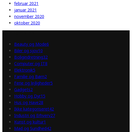
februar 2021
januar 2021
november 2020
oktober 2020
KATEGORIER
Beauty og Mode
6
Biler og sjov
10
Boligindretning
32
Computer og IT
8
Elektronik
5
Familie og Børn
2
Ferie og lejligheder
5
Gadgets
2
Hobby og Dyr
15
Hus og Have
28
Ikke kategoriseret
42
Industri og Erhverv
27
Kunst og kultur
1
Mad og Sundhed
42