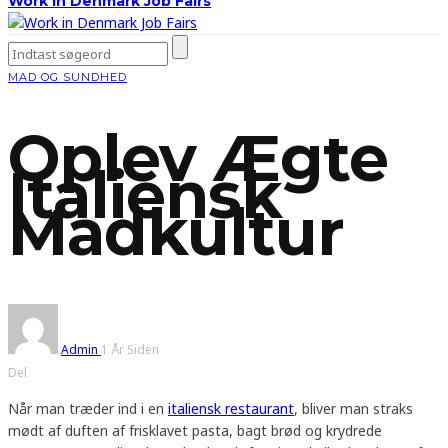
Work in Denmark Job Fairs
MAD OG SUNDHED
Oplev Ægte
Italiensk
Madkultur
Admin
1 År Siden
Del
Når man træder ind i en
italiensk restaurant
, bliver man straks
mødt af duften af frisklavet pasta, bagt brød og krydrede