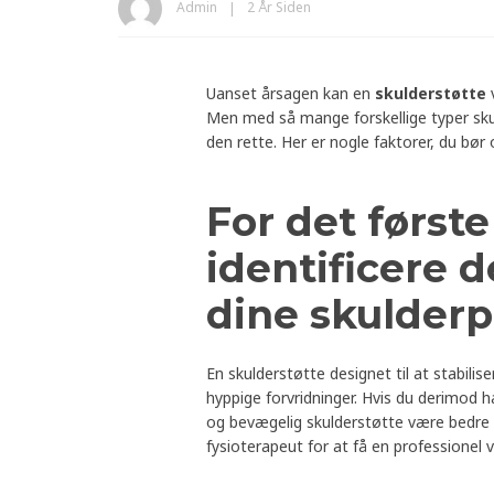
Admin
2 År Siden
Uanset årsagen kan en
skulderstøtte
v
Men med så mange forskellige typer sk
den rette. Her er nogle faktorer, du bør
For det første
identificere d
dine skulder
En skulderstøtte designet til at stabilise
hyppige forvridninger. Hvis du derimod ha
og bevægelig skulderstøtte være bedre e
fysioterapeut for at få en professionel 