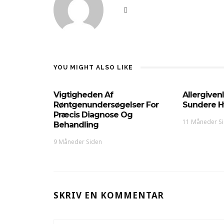
YOU MIGHT ALSO LIKE
Vigtigheden Af
Allergiven
Røntgenundersøgelser For
Sundere H
Præcis Diagnose Og
11 Måneder S
Behandling
9 Måneder Siden
SKRIV EN KOMMENTAR