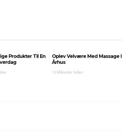
lige Produkter Til En
Oplev Velvære Med Massage I
verdag
Århus
iden
12 Måneder Siden